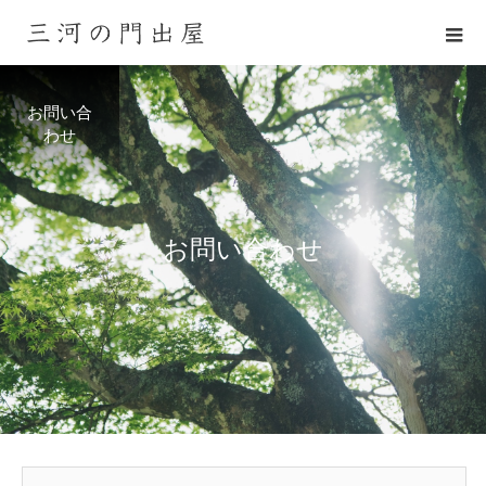
お問い合
わせ
お
問
い
合
わ
せ